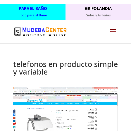
PARA EL BAÑO
GRIFOLANDIA
Todo para el Baño
Grifos y Griferías
telefonos en producto simple
y variable
Reproductor
de
vídeo