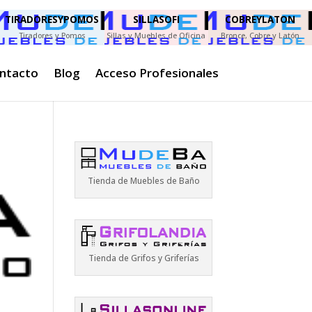
TIRADORESYPOMOS
SILLASOFI
COBREYLATON
Tiradores y Pomos
Sillas y Muebles de Oficina
Bronce, Cobre y Latón
ntacto
Blog
Acceso Profesionales
Tienda de Muebles de Baño
Tienda de Grifos y Griferías