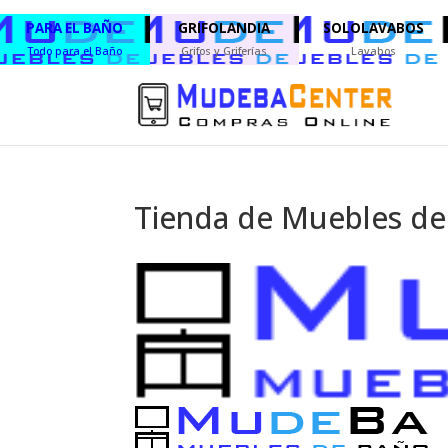
PARA EL BAÑO
GRIFOLANDIA
SOLOLAVABOS
Todo para el Baño
Grifos y Griferías
Lavabos
Tienda de Muebles d