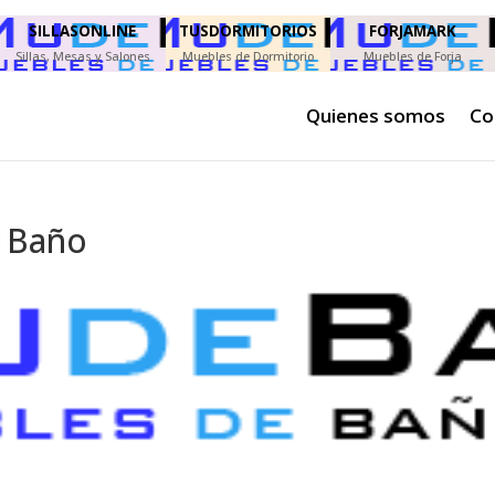
SILLASONLINE
TUSDORMITORIOS
FORJAMARK
Sillas, Mesas y Salones
Muebles de Dormitorio
Muebles de Forja
Quienes somos
Co
e Baño