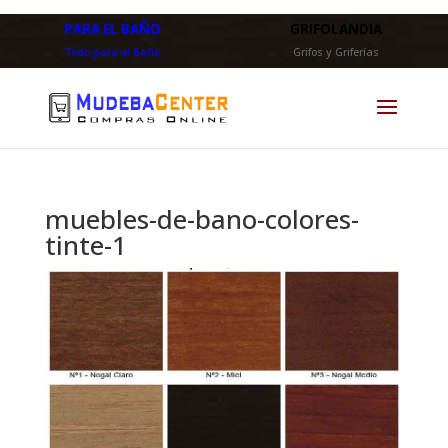
PARA EL BAÑO
GRIFOLANDIA
Todo para el Baño
Grifos y Griferías
muebles-de-bano-colores-
tinte-1